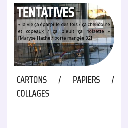
TENTATIVES
« la vie ça éparpille des fois / ça chélidoine
et copeaux / ça bleuit ça noisette »
[Maryse Hache / porte mangée 32]
CARTONS / PAPIERS /
COLLAGES