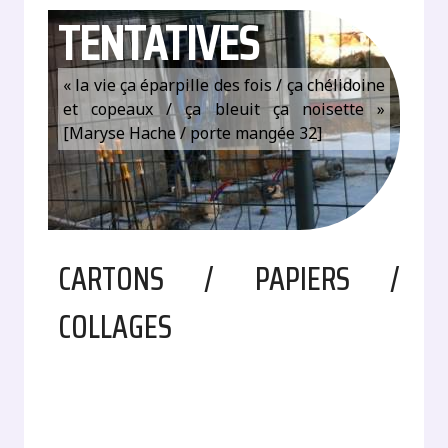
TENTATIVES
« la vie ça éparpille des fois / ça chélidoine
et copeaux / ça bleuit ça noisette »
[Maryse Hache / porte mangée 32]
CARTONS / PAPIERS /
COLLAGES