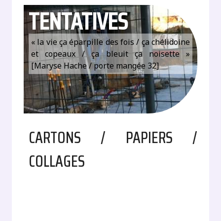
TENTATIVES
« la vie ça éparpille des fois / ça chélidoine
et copeaux / ça bleuit ça noisette »
[Maryse Hache / porte mangée 32]
CARTONS / PAPIERS /
COLLAGES