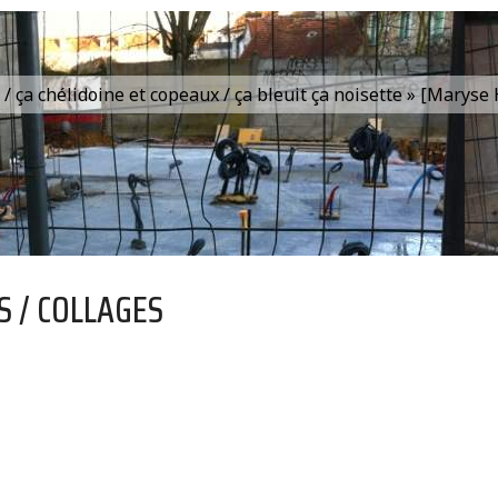
is / ça chélidoine et copeaux / ça bleuit ça noisette » [Marys
S / COLLAGES