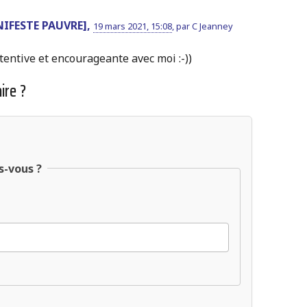
NIFESTE PAUVRE],
19 mars 2021, 15:08
,
par
C Jeanney
ttentive et encourageante avec moi :-))
ire ?
s-vous ?