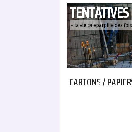
TENTATIVES
« la vie ça éparpille des fo
CARTONS / PAPIER