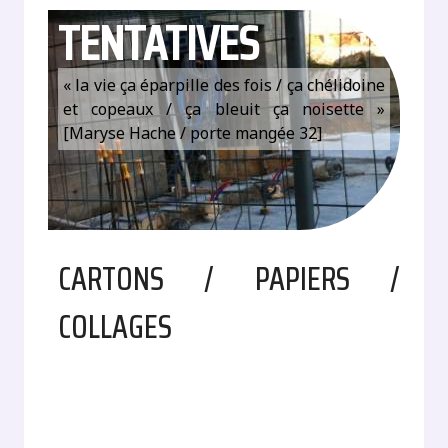
TENTATIVES
« la vie ça éparpille des fois / ça chélidoine
et copeaux / ça bleuit ça noisette »
[Maryse Hache / porte mangée 32]
CARTONS / PAPIERS /
COLLAGES