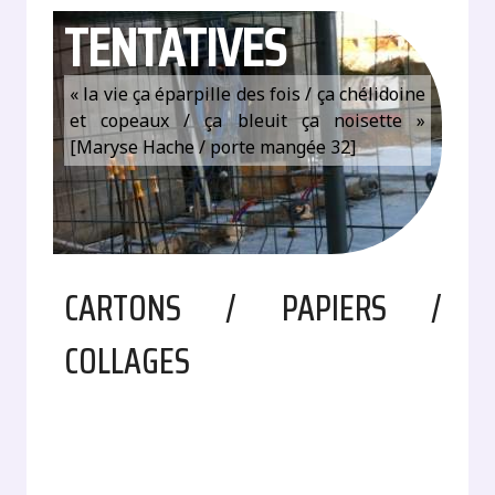
TENTATIVES
« la vie ça éparpille des fois / ça chélidoine
et copeaux / ça bleuit ça noisette »
[Maryse Hache / porte mangée 32]
CARTONS / PAPIERS /
COLLAGES