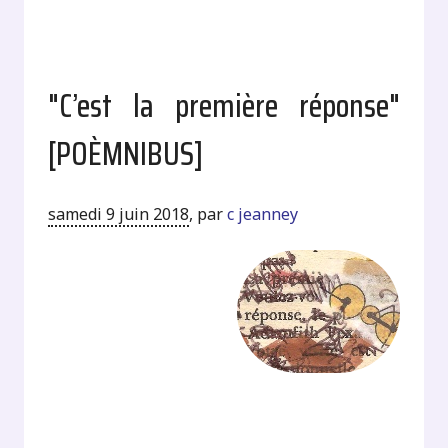
"C’est la première réponse"
[POÈMNIBUS]
samedi 9 juin 2018
,
par
c jeanney