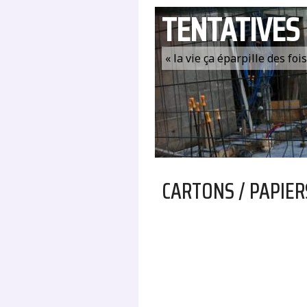
TENTATIVES
« la vie ça éparpille des fo
CARTONS / PAPIER