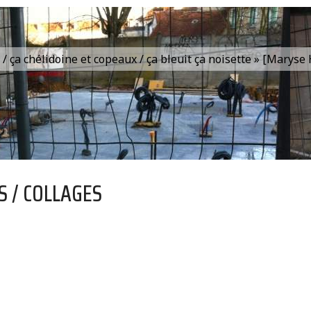
is / ça chélidoine et copeaux / ça bleuit ça noisette » [Marys
S / COLLAGES