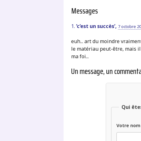
Messages
1.
’c’est un succès’,
7 octobre 20
euh... art du moindre vraiment
le matériau peut-être, mais i
ma foi...
Un message, un commenta
Qui ête
Votre nom