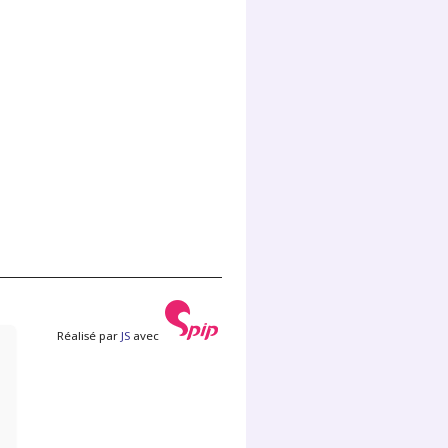
Réalisé par
JS
avec