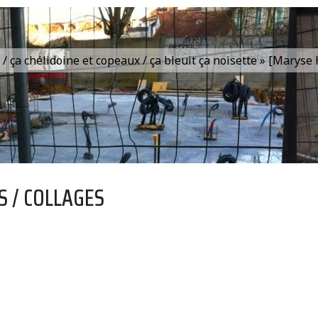
is / ça chélidoine et copeaux / ça bleuit ça noisette » [Marys
S / COLLAGES