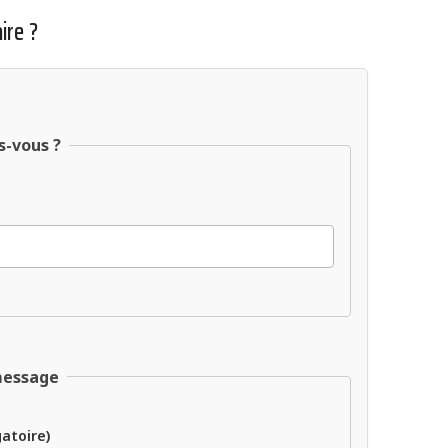
ire ?
s-vous ?
message
gatoire)