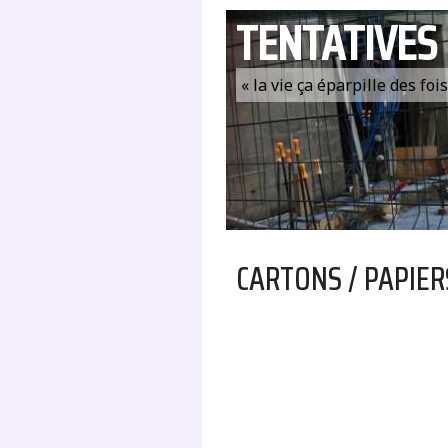
TENTATIVES
« la vie ça éparpille des fo
CARTONS / PAPIER