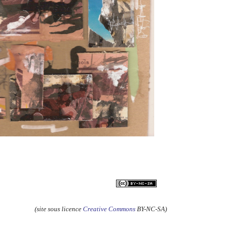
(site sous licence
Creative Commons
BY-NC-SA)