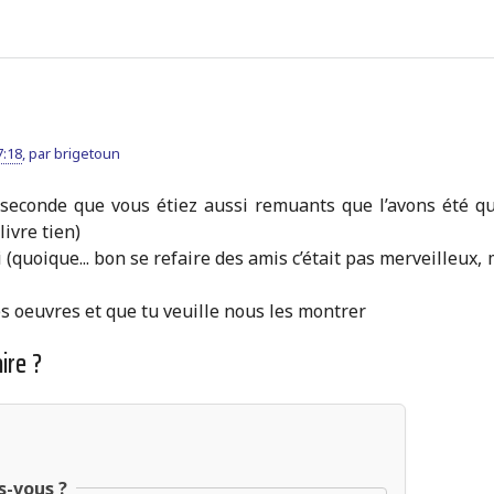
7:18
,
par
brigetoun
e seconde que vous étiez aussi remuants que l’avons été q
livre tien)
si (quoique... bon se refaire des amis c’était pas merveilleux,
ces oeuvres et que tu veuille nous les montrer
ire ?
s-vous ?