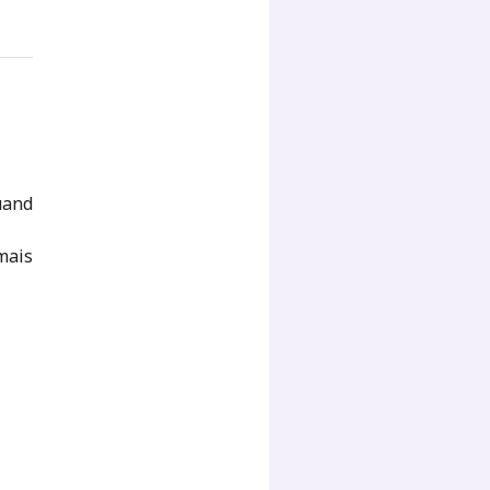
uand
 mais