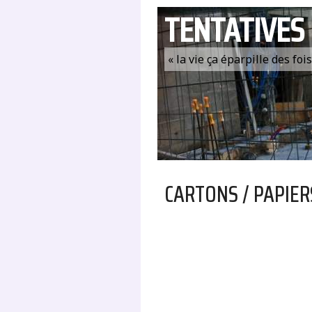
TENTATIVES
« la vie ça éparpille des fo
CARTONS / PAPIER