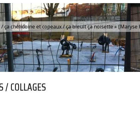
is / ça chélidoine et copeaux / ça bleuit ça noisette » [Marys
S / COLLAGES