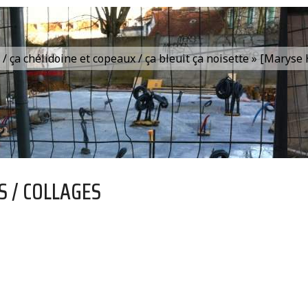
is / ça chélidoine et copeaux / ça bleuit ça noisette » [Marys
S / COLLAGES