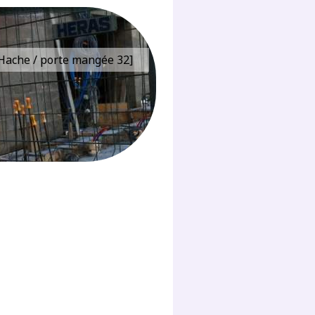
e Hache / porte mangée 32]