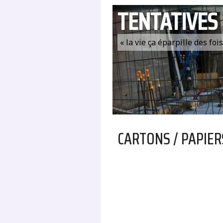
TENTATIVES
« la vie ça éparpille des fo
CARTONS / PAPIER