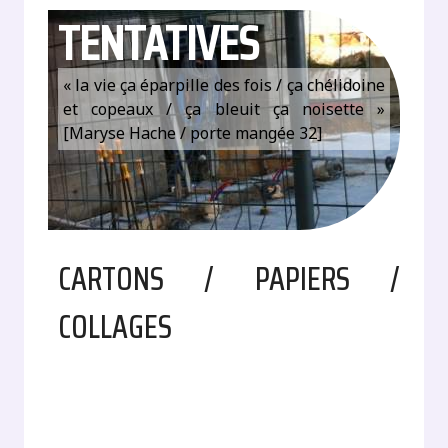
TENTATIVES
« la vie ça éparpille des fois / ça chélidoine
et copeaux / ça bleuit ça noisette »
[Maryse Hache / porte mangée 32]
CARTONS / PAPIERS /
COLLAGES