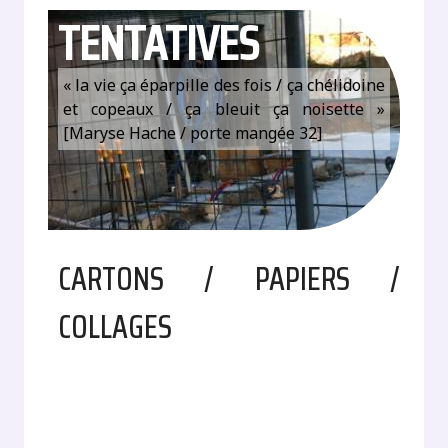
TENTATIVES
« la vie ça éparpille des fois / ça chélidoine
et copeaux / ça bleuit ça noisette »
[Maryse Hache / porte mangée 32]
CARTONS / PAPIERS /
COLLAGES