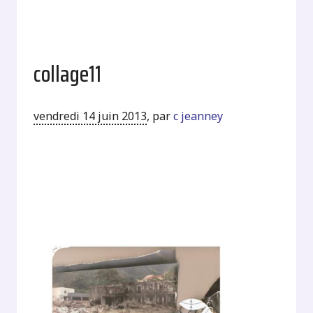
collage11
vendredi 14 juin 2013
,
par
c jeanney