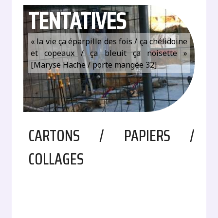
TENTATIVES
« la vie ça éparpille des fois / ça chélidoine
et copeaux / ça bleuit ça noisette »
[Maryse Hache / porte mangée 32]
CARTONS / PAPIERS /
COLLAGES