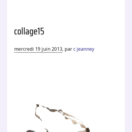
collage15
mercredi 19 juin 2013
,
par
c jeanney