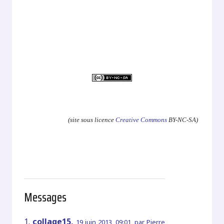
.
(site sous licence
Creative Commons
BY-NC-SA)
Messages
1.
collage15,
19 juin 2013, 09:01
,
par
Pierre