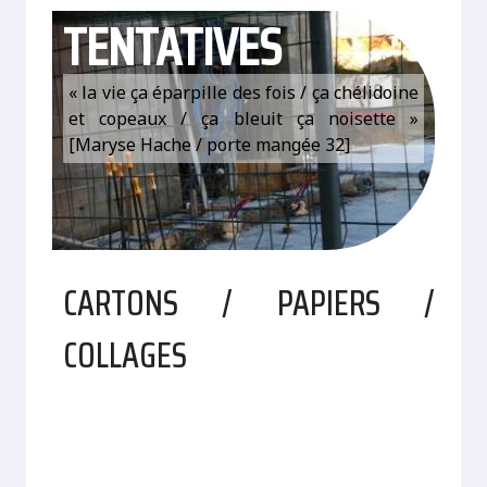
TENTATIVES
« la vie ça éparpille des fois / ça chélidoine
et copeaux / ça bleuit ça noisette »
[Maryse Hache / porte mangée 32]
CARTONS / PAPIERS /
COLLAGES