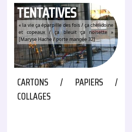
TENTATIVES
« la vie ça éparpille des fois / ça chélidoine
et copeaux / ça bleuit ça noisette »
[Maryse Hache / porte mangée 32]
CARTONS / PAPIERS /
COLLAGES