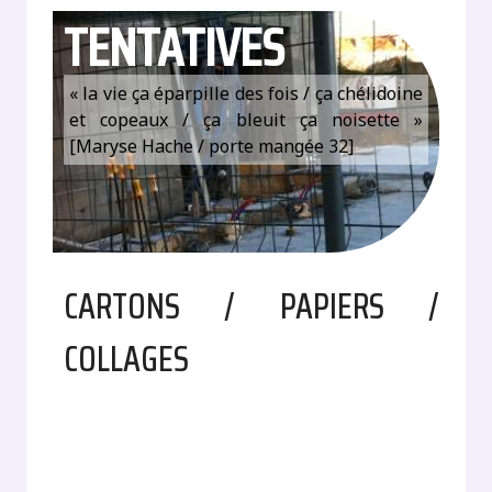
TENTATIVES
« la vie ça éparpille des fois / ça chélidoine
et copeaux / ça bleuit ça noisette »
[Maryse Hache / porte mangée 32]
CARTONS / PAPIERS /
COLLAGES