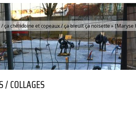
is / ça chélidoine et copeaux / ça bleuit ça noisette » [Marys
S / COLLAGES