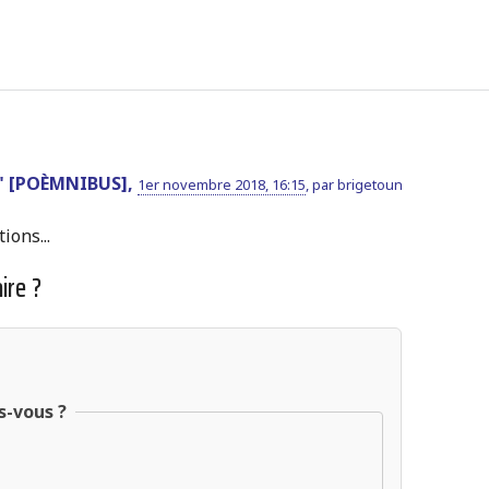
" [POÈMNIBUS],
1er novembre 2018, 16:15
,
par
brigetoun
ions...
ire ?
s-vous ?