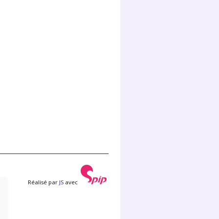
Réalisé par
JS
avec