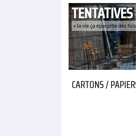
TENTATIVES
« la vie ça éparpille des fo
CARTONS / PAPIER