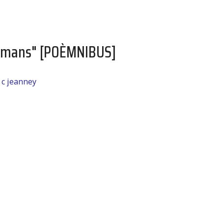
romans" [POÈMNIBUS]
r
c jeanney