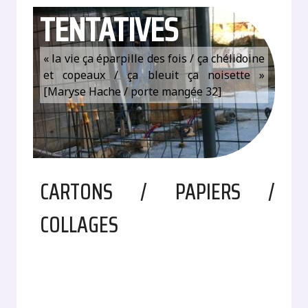
TENTATIVES
« la vie ça éparpille des fois / ça chélidoine
et copeaux / ça bleuit ça noisette »
[Maryse Hache / porte mangée 32]
CARTONS / PAPIERS /
COLLAGES