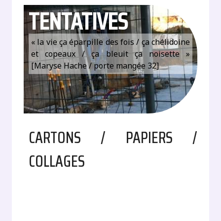
TENTATIVES
« la vie ça éparpille des fois / ça chélidoine
et copeaux / ça bleuit ça noisette »
[Maryse Hache / porte mangée 32]
CARTONS / PAPIERS /
COLLAGES