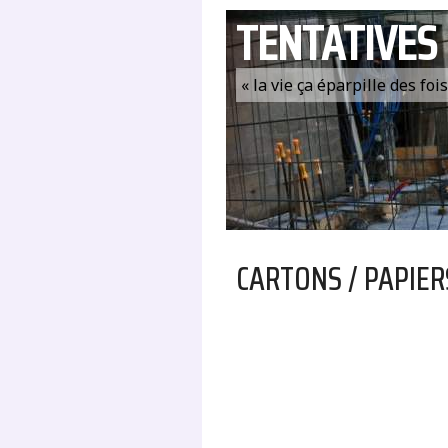
TENTATIVES
« la vie ça éparpille des fo
CARTONS / PAPIER