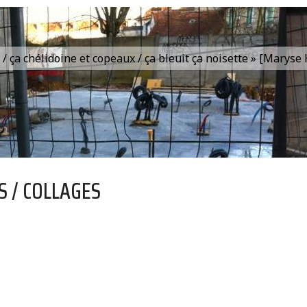
is / ça chélidoine et copeaux / ça bleuit ça noisette » [Marys
S / COLLAGES