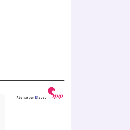
Réalisé par
JS
avec