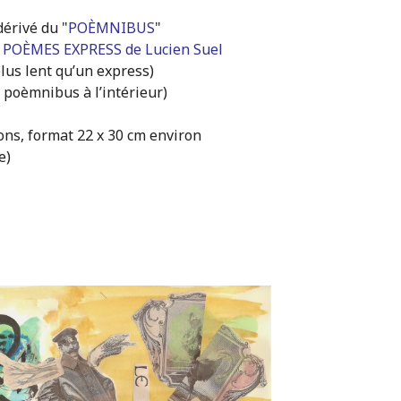
rivé du "
POÈMNIBUS
"
x
POÈMES EXPRESS de Lucien Suel
lus lent qu’un express)
n poèmnibus à l’intérieur)
ons, format 22 x 30 cm environ
e)