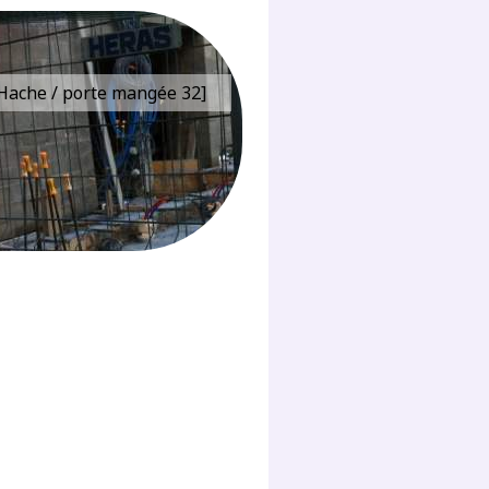
e Hache / porte mangée 32]