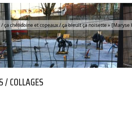
is / ça chélidoine et copeaux / ça bleuit ça noisette » [Marys
S / COLLAGES