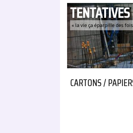
TENTATIVES
« la vie ça éparpille des fo
CARTONS / PAPIER