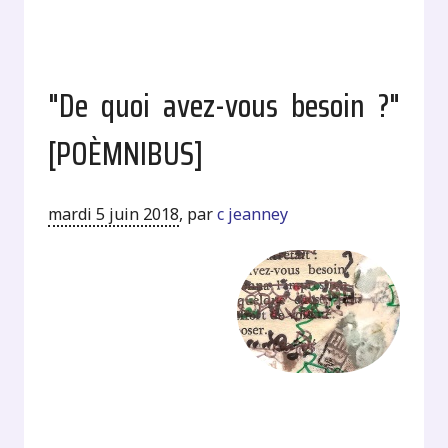
"De quoi avez-vous besoin ?"
[POÈMNIBUS]
mardi 5 juin 2018
,
par
c jeanney