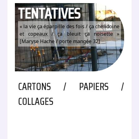
TENTATIVES
« la vie ça éparpille des fois / ça chélidoine
et copeaux / ça bleuit ça noisette »
[Maryse Hache / porte mangée 32]
CARTONS / PAPIERS /
COLLAGES