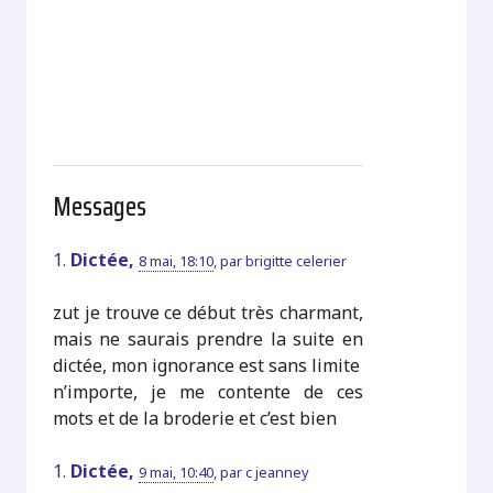
Messages
1.
Dictée,
8 mai, 18:10
,
par
brigitte celerier
zut je trouve ce début très charmant,
mais ne saurais prendre la suite en
dictée, mon ignorance est sans limite
n’importe, je me contente de ces
mots et de la broderie et c’est bien
1.
Dictée,
9 mai, 10:40
,
par
c jeanney