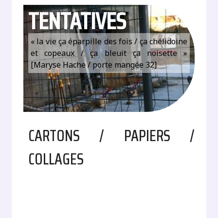
TENTATIVES
« la vie ça éparpille des fois / ça chélidoine
et copeaux / ça bleuit ça noisette »
[Maryse Hache / porte mangée 32]
CARTONS / PAPIERS /
COLLAGES