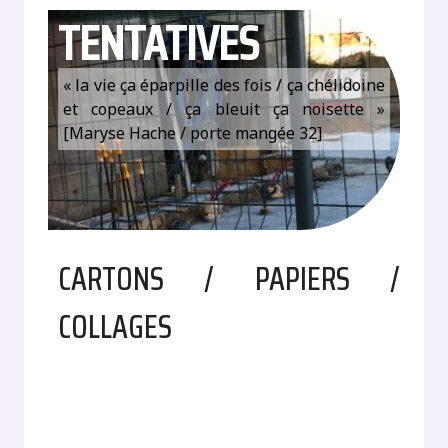
TENTATIVES
« la vie ça éparpille des fois / ça chélidoine
et copeaux / ça bleuit ça noisette »
[Maryse Hache / porte mangée 32]
CARTONS / PAPIERS /
COLLAGES