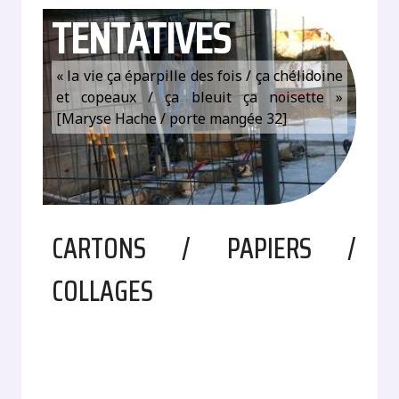
TENTATIVES
« la vie ça éparpille des fois / ça chélidoine
et copeaux / ça bleuit ça noisette »
[Maryse Hache / porte mangée 32]
CARTONS / PAPIERS /
COLLAGES