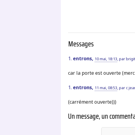
Messages
1.
entrons,
10 mai, 18:13
,
par
brigi
car la porte est ouverte (merc
1.
entrons,
11 mai, 08:53
,
par
c je
(carrément ouverte)))
Un message, un commenta