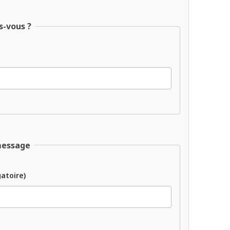
s-vous ?
message
gatoire)