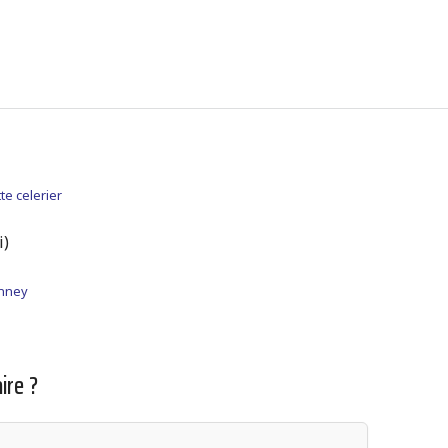
tte celerier
i)
anney
ire ?