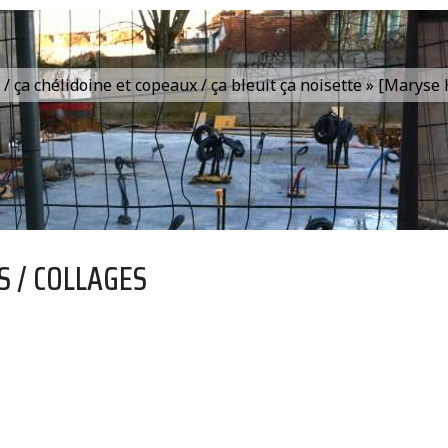
is / ça chélidoine et copeaux / ça bleuit ça noisette » [Marys
S / COLLAGES