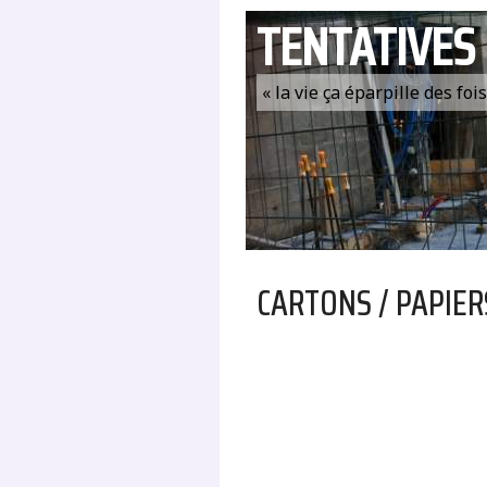
TENTATIVES
« la vie ça éparpille des fo
CARTONS / PAPIER