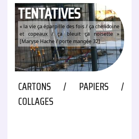
TENTATIVES
« la vie ça éparpille des fois / ça chélidoine
et copeaux / ça bleuit ça noisette »
[Maryse Hache / porte mangée 32]
CARTONS / PAPIERS /
COLLAGES