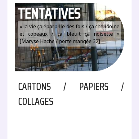
TENTATIVES
« la vie ça éparpille des fois / ça chélidoine
et copeaux / ça bleuit ça noisette »
[Maryse Hache / porte mangée 32]
CARTONS / PAPIERS /
COLLAGES