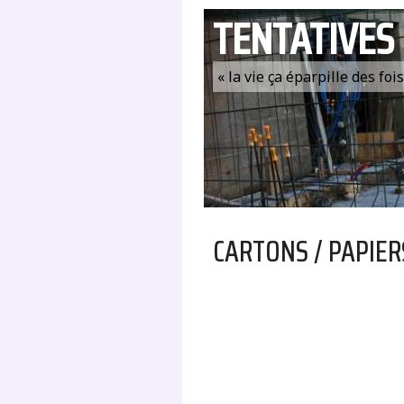
TENTATIVES
« la vie ça éparpille des fo
CARTONS / PAPIER