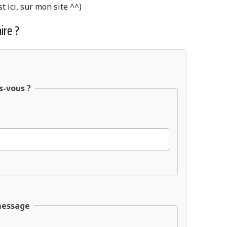
st ici, sur mon site ^^)
ire ?
s-vous ?
message