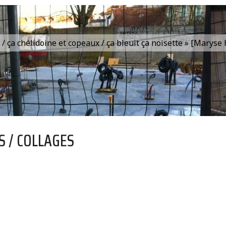
is / ça chélidoine et copeaux / ça bleuit ça noisette » [Marys
S / COLLAGES