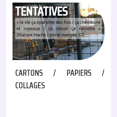
TENTATIVES
« la vie ça éparpille des fois / ça chélidoine
et copeaux / ça bleuit ça noisette »
[Maryse Hache / porte mangée 32]
CARTONS / PAPIERS /
COLLAGES