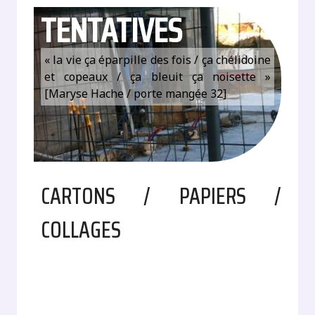
TENTATIVES
« la vie ça éparpille des fois / ça chélidoine
et copeaux / ça bleuit ça noisette »
[Maryse Hache / porte mangée 32]
CARTONS / PAPIERS /
COLLAGES