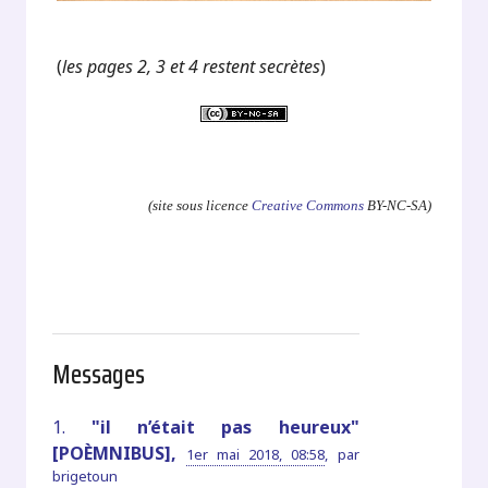
(
les pages 2, 3 et 4 restent secrètes
)
.
(site sous licence
Creative Commons
BY-NC-SA)
Messages
1.
"il n’était pas heureux"
[POÈMNIBUS],
1er mai 2018, 08:58
,
par
brigetoun