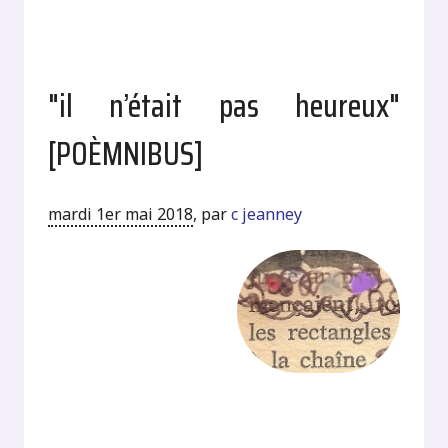
"il n’était pas heureux"
[POÈMNIBUS]
mardi 1er mai 2018
,
par
c jeanney