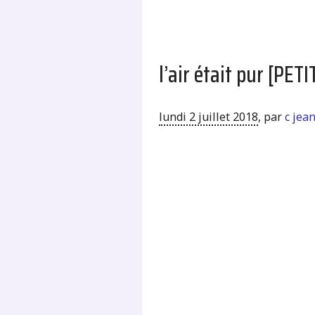
l’air était pur [P
lundi 2 juillet 2018
,
par
c jea