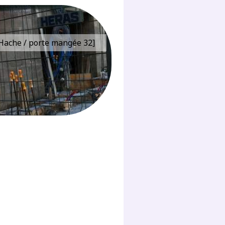
e Hache / porte mangée 32]