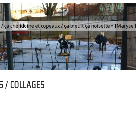
is / ça chélidoine et copeaux / ça bleuit ça noisette » [Marys
S / COLLAGES