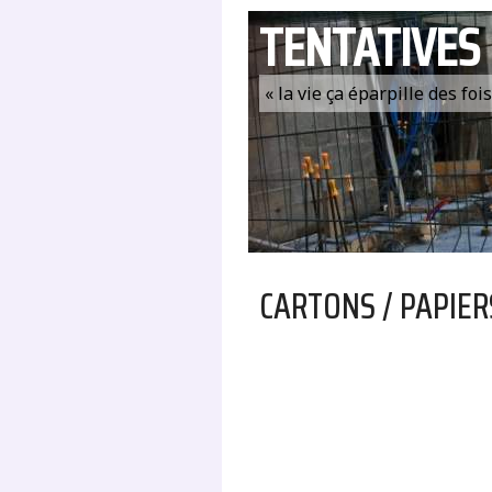
TENTATIVES
« la vie ça éparpille des fo
CARTONS / PAPIER