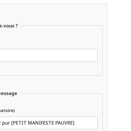
s-vous ?
message
gatoire)