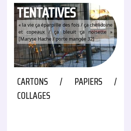
TENTATIVES
« la vie ça éparpille des fois / ça chélidoine
et copeaux / ça bleuit ça noisette »
[Maryse Hache / porte mangée 32]
CARTONS / PAPIERS /
COLLAGES