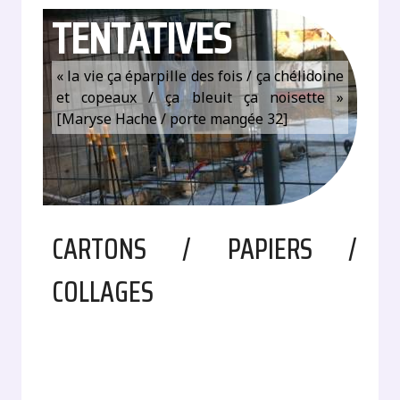
TENTATIVES
« la vie ça éparpille des fois / ça chélidoine
et copeaux / ça bleuit ça noisette »
[Maryse Hache / porte mangée 32]
CARTONS / PAPIERS /
COLLAGES