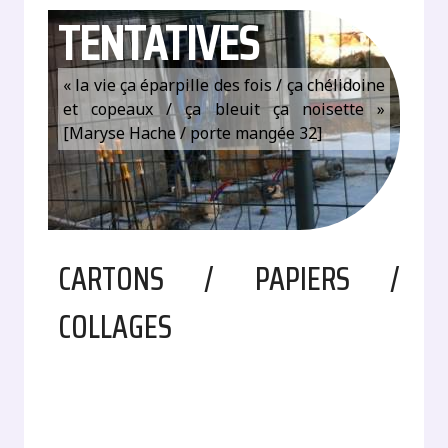
TENTATIVES
« la vie ça éparpille des fois / ça chélidoine
et copeaux / ça bleuit ça noisette »
[Maryse Hache / porte mangée 32]
CARTONS / PAPIERS /
COLLAGES