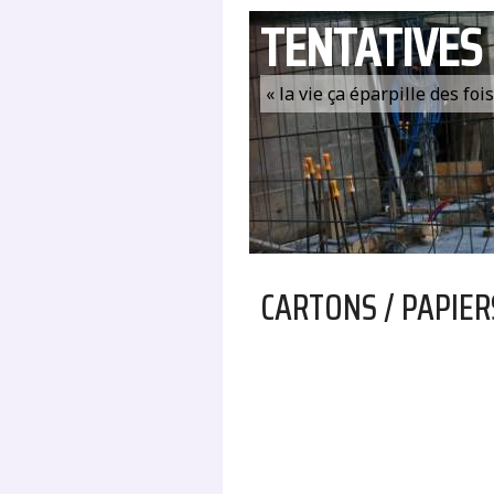
TENTATIVES
« la vie ça éparpille des fo
CARTONS / PAPIER