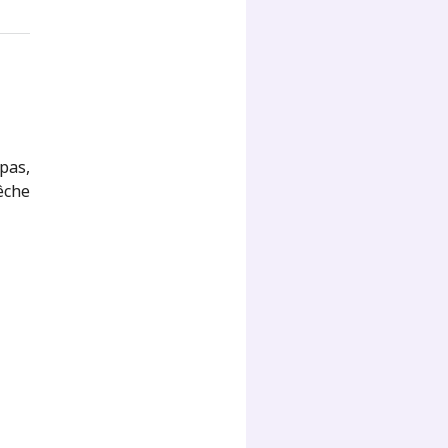
pas,
êche