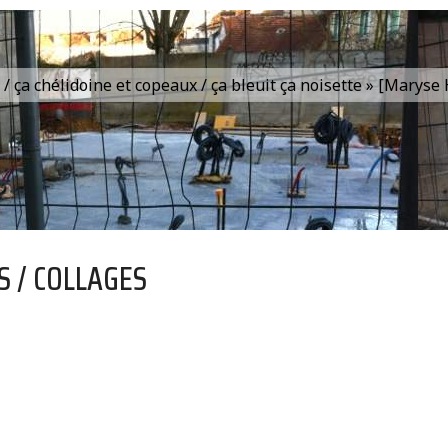
is / ça chélidoine et copeaux / ça bleuit ça noisette » [Marys
S / COLLAGES