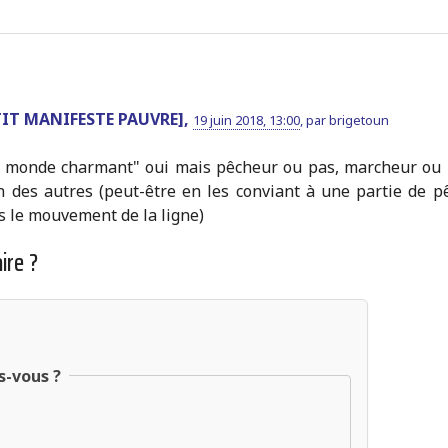
ETIT MANIFESTE PAUVRE],
19 juin 2018, 13:00
,
par
brigetoun
 le monde charmant" oui mais pêcheur ou pas, marcheur ou 
in des autres (peut-être en les conviant à une partie de p
s le mouvement de la ligne)
ire ?
s-vous ?