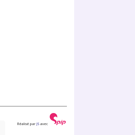
Réalisé par
JS
avec