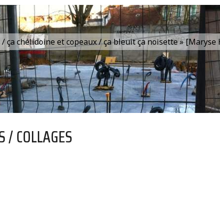
is / ça chélidoine et copeaux / ça bleuit ça noisette » [Marys
S / COLLAGES