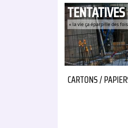
TENTATIVES
« la vie ça éparpille des fo
CARTONS / PAPIER