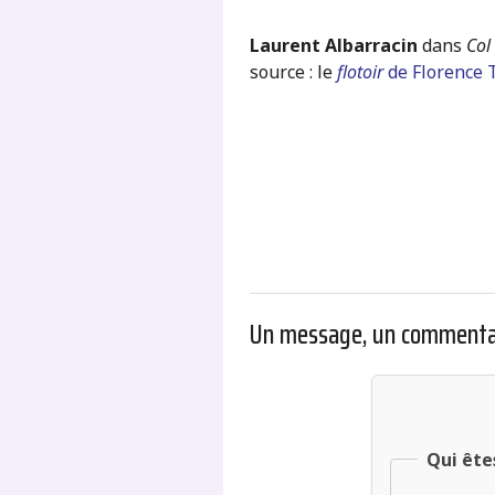
Laurent Albarracin
dans
Col
source : le
flotoir
de Florence 
Un message, un commenta
Qui ête