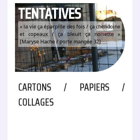
TENTATIVES
« la vie ça éparpille des fois / ça chélidoine
et copeaux / ça bleuit ça noisette »
[Maryse Hache / porte mangée 32]
CARTONS / PAPIERS /
COLLAGES