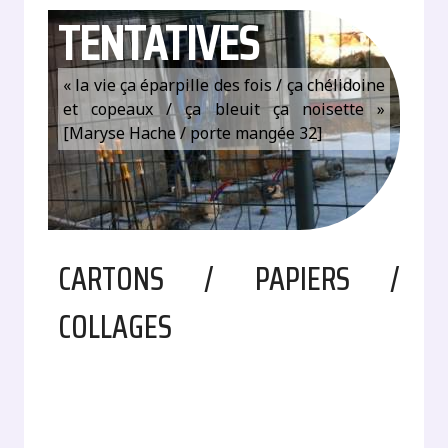
TENTATIVES
« la vie ça éparpille des fois / ça chélidoine
et copeaux / ça bleuit ça noisette »
[Maryse Hache / porte mangée 32]
CARTONS / PAPIERS /
COLLAGES