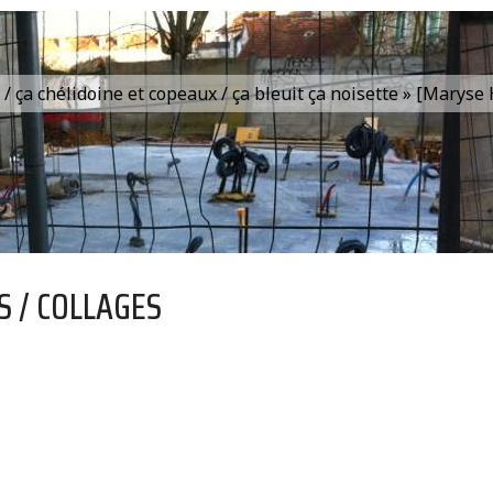
is / ça chélidoine et copeaux / ça bleuit ça noisette » [Marys
S / COLLAGES