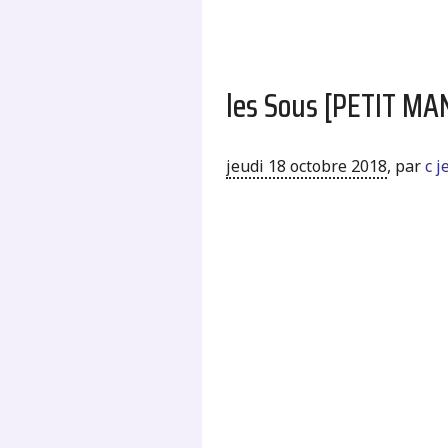
les Sous [PETIT M
jeudi 18 octobre 2018
,
par
c 