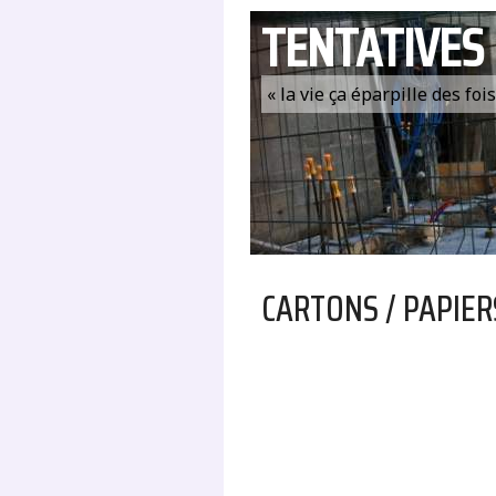
TENTATIVES
« la vie ça éparpille des fo
CARTONS / PAPIER