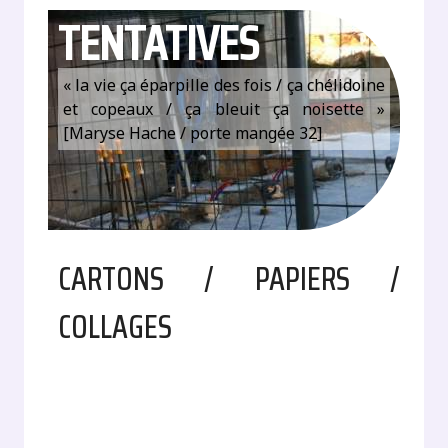
TENTATIVES
« la vie ça éparpille des fois / ça chélidoine
et copeaux / ça bleuit ça noisette »
[Maryse Hache / porte mangée 32]
CARTONS / PAPIERS /
COLLAGES