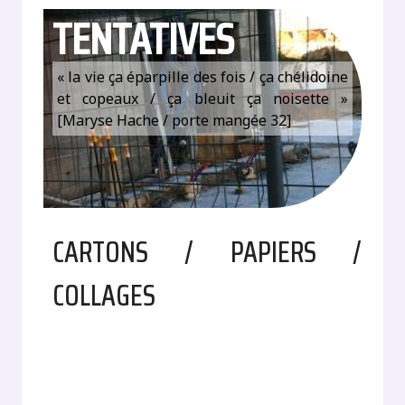
TENTATIVES
« la vie ça éparpille des fois / ça chélidoine
et copeaux / ça bleuit ça noisette »
[Maryse Hache / porte mangée 32]
CARTONS / PAPIERS /
COLLAGES