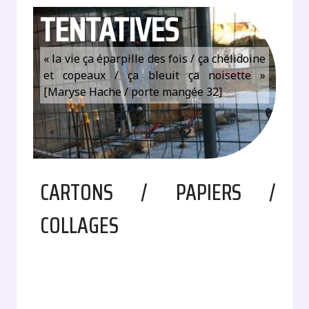
TENTATIVES
« la vie ça éparpille des fois / ça chélidoine
et copeaux / ça bleuit ça noisette »
[Maryse Hache / porte mangée 32]
CARTONS / PAPIERS /
COLLAGES