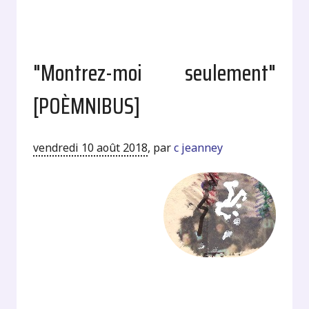
"Montrez-moi seulement"
[POÈMNIBUS]
vendredi 10 août 2018
,
par
c jeanney