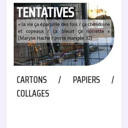
TENTATIVES
« la vie ça éparpille des fois / ça chélidoine
et copeaux / ça bleuit ça noisette »
[Maryse Hache / porte mangée 32]
CARTONS / PAPIERS /
COLLAGES