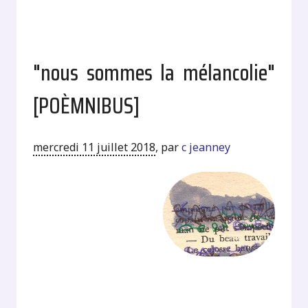
"nous sommes la mélancolie"
[POÈMNIBUS]
mercredi 11 juillet 2018
,
par
c jeanney