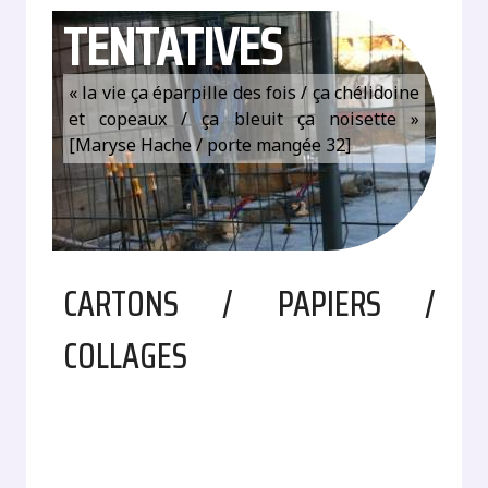
TENTATIVES
« la vie ça éparpille des fois / ça chélidoine
et copeaux / ça bleuit ça noisette »
[Maryse Hache / porte mangée 32]
CARTONS / PAPIERS /
COLLAGES