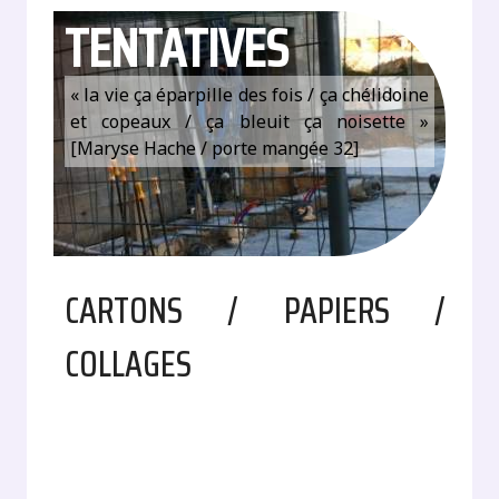
TENTATIVES
« la vie ça éparpille des fois / ça chélidoine
et copeaux / ça bleuit ça noisette »
[Maryse Hache / porte mangée 32]
CARTONS / PAPIERS /
COLLAGES