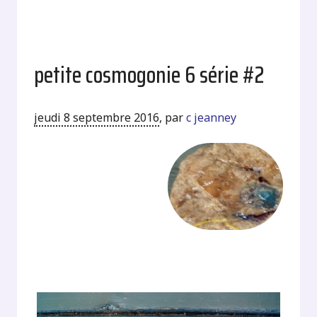
petite cosmogonie 6 série #2
jeudi 8 septembre 2016
,
par
c jeanney