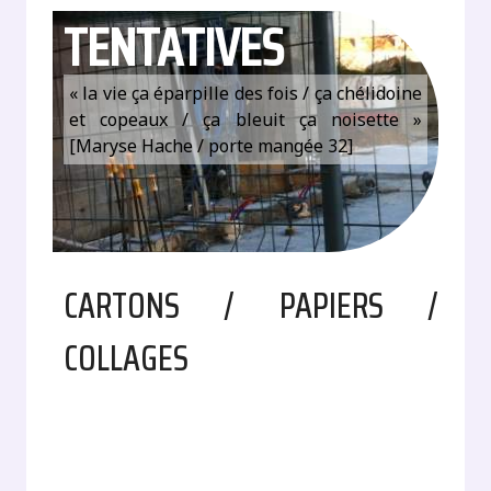
TENTATIVES
« la vie ça éparpille des fois / ça chélidoine
et copeaux / ça bleuit ça noisette »
[Maryse Hache / porte mangée 32]
CARTONS / PAPIERS /
COLLAGES