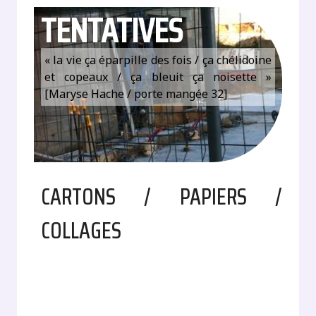
TENTATIVES
« la vie ça éparpille des fois / ça chélidoine
et copeaux / ça bleuit ça noisette »
[Maryse Hache / porte mangée 32]
CARTONS / PAPIERS /
COLLAGES