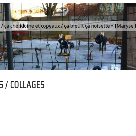
is / ça chélidoine et copeaux / ça bleuit ça noisette » [Marys
S / COLLAGES