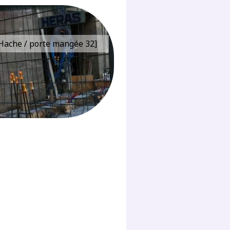
e Hache / porte mangée 32]