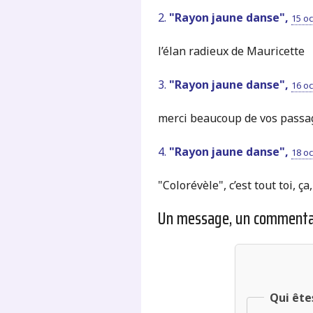
2.
"Rayon jaune danse",
15 oc
l’élan radieux de Mauricette
3.
"Rayon jaune danse",
16 oc
merci beaucoup de vos passag
4.
"Rayon jaune danse",
18 oc
"Colorévèle", c’est tout toi, ça,
Un message, un commenta
Qui ête