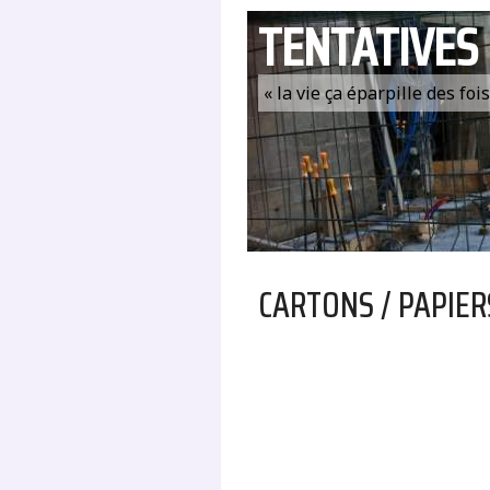
TENTATIVES
« la vie ça éparpille des fo
CARTONS / PAPIER