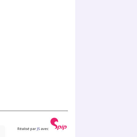
Réalisé par
JS
avec