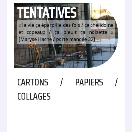
TENTATIVES
« la vie ça éparpille des fois / ça chélidoine
et copeaux / ça bleuit ça noisette »
[Maryse Hache / porte mangée 32]
CARTONS / PAPIERS /
COLLAGES